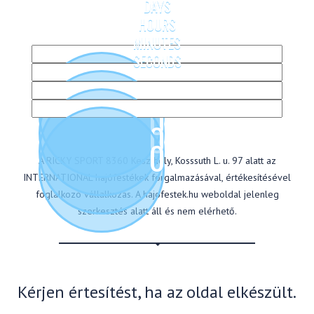
DAYS
HOURS
MINUTES
SECONDS
0
0
0
0
A RICKY SPORT 8360 Keszthely, Kosssuth L. u. 97 alatt az
INTERNATIONAL hajófestékek forgalmazásával, értékesítésével
foglalkozó vállalkozás. A hajofestek.hu weboldal jelenleg
szerkesztés alatt áll és nem elérhető.
Kérjen értesítést, ha az oldal elkészült.