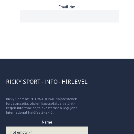
Email cím
RICKY SPORT - INFÓ - HÍRLEVÉL
Ricky Sport az INTERNATIONAL hajófestékek
forgalmazója. Lépjen kapcsolatba velünk -
kérjen információt, tájékoztatást a legújabb
International hajófestékekről.
Name