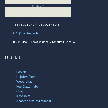
Email cím
+36 83 314 270 // +36 30 237 3148
info@hajofestek.hu
RICKY SPORT 8360 Keszthely, Kossuth L. utca 97.
Oldalak
Főoldal
Hajófestékek
Webáruház
Festékszámoló
Blog
Kapcsolat
Adatvédelmi nyilatkozat