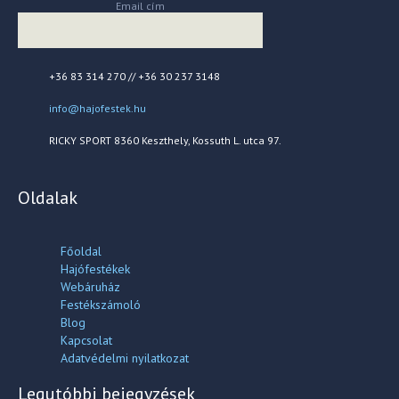
Email cím
+36 83 314 270 // +36 30 237 3148
info@hajofestek.hu
RICKY SPORT 8360 Keszthely, Kossuth L. utca 97.
Oldalak
Főoldal
Hajófestékek
Webáruház
Festékszámoló
Blog
Kapcsolat
Adatvédelmi nyilatkozat
Legutóbbi bejegyzések