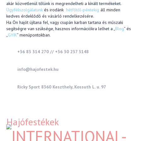
akár közvetlenül tőlünk is megrendelheti a kínált termékeket.
Ügyfélszolgálatunk
és irodánk
hétfőtől-péntekig
áll minden
kedves érdeklődő és vásárló rendelkezésére.
Ha Ön hajót újítana fel, vagy csupán karban tartana és műszaki
segítségre van szüksége, hasznos információkra lelhet a „
Blog
” és
„
GYIK
” menüpontokban.
+36 83 314 270 // +36 30 237 3148
info@hajofestek.hu
Ricky Sport 8360 Keszthely, Kossuth L. u. 97
Hajófestékek