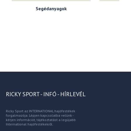
Segédanyagok
RICKY SPORT - INFÓ - HÍRLEVÉL
Ricky Sport az INTERNATIONAL hajófestékek
forgalmazója. Lépjen kapcsolatba velünk -
kérjen információt, tájékoztatást a legújabb
International hajófestékekről.