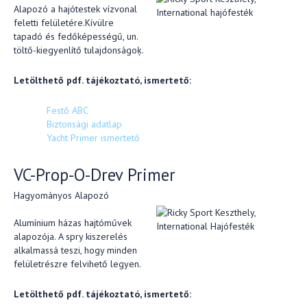
Alapozó a hajótestek vízvonal
feletti felületére.Kívülre
tapadó és fedőképességű, un.
töltő-kiegyenlítő tulajdonságoķ.
Letölthető pdf. tájékoztató, ismertető:
Festő ABC
Biztonsági adatlap
Yacht Primer ismertető
VC-Prop-O-Drev Primer
Hagyományos Alapozó
Alumínium házas hajtóművek
alapozója. A spry kiszerelés
alkalmassá teszi, hogy minden
felületrészre felvihető legyen.
Letölthető pdf. tájékoztató, ismertető: