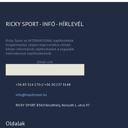
RICKY SPORT - INFÓ - HÍRLEVÉL
Ricky Sport az INTERNATIONAL hajófestékek
forgalmazója. Lépjen kapcsolatba velünk -
kérjen információt, tájékoztatást a legújabb
International hajófestékekről.
Email cím
+36 83 314 270 // +36 30 237 3148
info@hajofestek.hu
RICKY SPORT 8360 Keszthely, Kossuth L. utca 97.
Oldalak