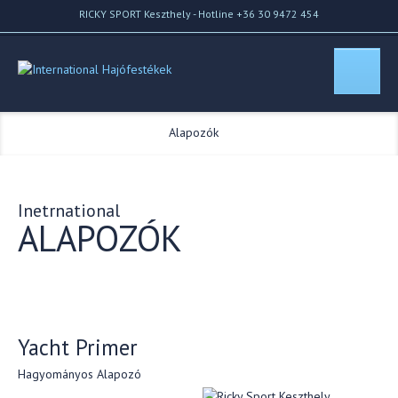
RICKY SPORT Keszthely - Hotline +36 30 9472 454
Home
//
Hajófestékek
//
Alapozók
Inetrnational
ALAPOZÓK
Yacht Primer
Hagyományos Alapozó