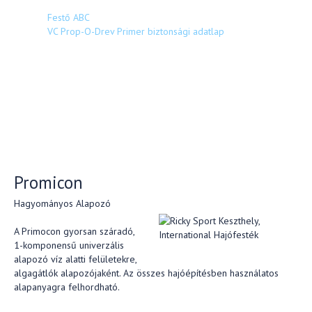
Festő ABC
VC Prop-O-Drev Primer biztonsági adatlap
Promicon
Hagyományos Alapozó
A Primocon gyorsan száradó,
1-komponensű univerzális
alapozó víz alatti felületekre,
algagátlók alapozójaként. Az összes hajóépítésben használatos
alapanyagra felhordható.