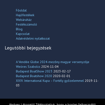
Főoldal
Hajófestékek
Webáruház
Festékszámoló
Blog
Kapcsolat
Adatvédelmi nyilatkozat
Legutóbbi bejegyzések
A Vendée Globe 2024-mezőny magyar versenyzője
Weöres Szabolcs
2024-11-04
Budapest BoatShow 2023
2023-02-17
Budapest Boatshow 2020
2020-02-01
XXIV. International Kupa – Fortély győzelemmel
2019-11-
03
Kedves Látogató! Tájékoztatjuk, hogy a honlap felhasználói