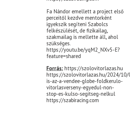
Fa Nándor emellett a project első
perceitől kezdve mentorként
igyekszik segíteni Szabolcs
felkészülését, de fizikailag,
szakmailag is mellette áll, ahol
szükséges.
https://youtu.be/yqM2_NXv5-E?
feature=shared
Forrás:
https://szolovitorlazas.hu
https://szolovitorlazas.hu/2024/10/
is-az-a-vendee-globe-foldkerulo-
vitorlasverseny-egyedul-non-
stop-es-kulso-segitseg-nelkul
https://szabiracing.com