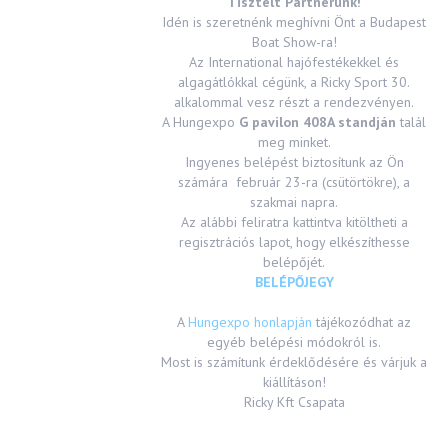
Tisztelt Partnerünk!
Idén is szeretnénk meghívni Önt a Budapest
Boat Show-ra!
Az International hajófestékekkel és
algagátlókkal cégünk, a Ricky Sport 30.
alkalommal vesz részt a rendezvényen.
A Hungexpo
G pavilon 408A standján
talál
meg minket.
Ingyenes belépést biztosítunk az Ön
számára február 23-ra (csütörtökre), a
szakmai napra.
Az alábbi feliratra kattintva kitöltheti a
regisztrációs lapot, hogy elkészíthesse
belépőjét.
BELÉPŐJEGY
A
Hungexpo honlapján
tájékozódhat az
egyéb belépési módokról is.
Most is számítunk érdeklődésére és várjuk a
kiállításon!
Ricky Kft Csapata