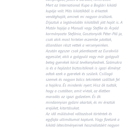
Mert az International Kupa a Boglári kikötő
kupája volt. Más kikötőkből is érkeztek
vendéghajók, aminek mi nagyon örültünk.
Díjaztuk a legtávolabbi kikötőből jött hajót is. A
Matáv hajója a Manuál vagy Stefike és Árpád
kormányozta Stefánia, Gosztonyiék Péter-Pál-ja,
csak akik most hirtelen eszembe jutottak,
állandóan részt vettek a versenyeinken.
Azután egyszer csak jelentkezett az Eurakviló
egyesület, akik a gyógyuló vagy már gyógyult
beteg gyerekek körül tevékenykednek. Számukra
is és a hajózást biztosítóknak is igazi élményt
adtak ezek a gyerekek és szüleik. Csillogó
szemek és nagyon bölcs tekintetek szálltak fel
a hajókra. És mindenki nyert. Hisz ők tudták,
hogy a csatában, amit vívtak, az életben
maradás az igazi győzelem. És ők
mindannyian győzni akartak, és mi éreztük
erejüket, kitartásukat.
Az idő múlásával változások történtek és
egyfajta ultimátumot kaptunk. Vagy fizetünk a
kikötő létesítményeinek használatáért nagyon