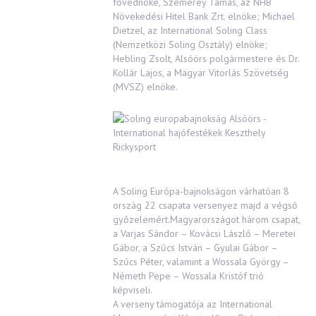
fővédnöke, Szemerey Tamás, az NHB
Növekedési Hitel Bank Zrt. elnöke; Michael
Dietzel, az International Soling Class
(Nemzetközi Soling Osztály) elnöke;
Hebling Zsolt, Alsóörs polgármestere és Dr.
Kollár Lajos, a Magyar Vitorlás Szövetség
(MVSZ) elnöke.
A Soling Európa-bajnokságon várhatóan 8
ország 22 csapata versenyez majd a végső
győzelemért.Magyarországot három csapat,
a Varjas Sándor – Kovácsi László – Meretei
Gábor, a Szűcs István – Gyulai Gábor –
Szűcs Péter, valamint a Wossala György –
Németh Pepe – Wossala Kristóf trió
képviseli.
A verseny támogatója az International