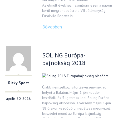
versenysorozat 9-10. futama.
Az elmúlt évekhez hasonlóan, ezen a napon
kerül megrendezésre a VII. Jótékonysági
Eurakvilo Regatta is.
Bővebben
SOLING Európa-
bajnokság 2018
Ricky Sport
Újabb nemzetközi vitorlásversenynek ad
helyet a Balaton. Május 1-jén kedden
kezdődik és 5-ig tart az idei Soling Európa-
április 30, 2018
bajnokság Alsóörsön. A verseny május 1-jén
18 órakor kezdődő ünnepélyes megnyitóján
beszédet mond az Európa-bajnokság