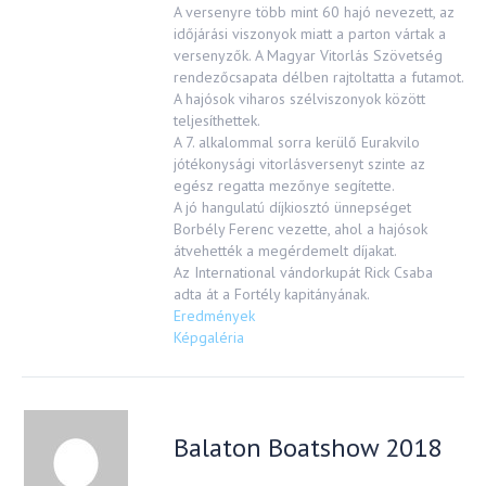
A versenyre több mint 60 hajó nevezett, az
időjárási viszonyok miatt a parton vártak a
versenyzők. A Magyar Vitorlás Szövetség
rendezőcsapata délben rajtoltatta a futamot.
A hajósok viharos szélviszonyok között
teljesíthettek.
A 7. alkalommal sorra kerülő Eurakvilo
jótékonysági vitorlásversenyt szinte az
egész regatta mezőnye segítette.
A jó hangulatú díjkiosztó ünnepséget
Borbély Ferenc vezette, ahol a hajósok
átvehették a megérdemelt díjakat.
Az International vándorkupát Rick Csaba
adta át a Fortély kapitányának.
Eredmények
Képgaléria
Balaton Boatshow 2018