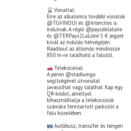
Vonattal:
Erre az alkalomra további vonatok
@TGVINOUI és @Intercites is
indulnak. A régió @paysdelaloire
és @TERPays2LaLoire 5 € jegyet
kínál az indulás hétvégéjén.
Ráadásul az állomás mindössze
850 m-re található a falutól.
Telekocsival:
A peron @stadiumgo
segítségével útvonalat
javasolhat vagy találhat. Kap egy
QR-kódot, amellyel
kihasználhatja a telekocsisok
számára fenntartott parkolót a
falu közelében.
Autóbusz, transzfer és tengeri