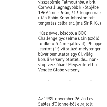
visszatérnie Falmouthba, a brit
Cornwall legnagyobb kikötőjébe.
1969.április 6-án, 313 tengeri nap
után Robin Knox-Johnston brit
tengerész célba ért. (ma Sir R. K-J)
Húsz évvel később, a BOC
Challenge győzelme után (szóló
foldkerülő 4 megállóval), Philippe
Jeantot (Fr) vitorlázó-mélytengeri
búvár bemutatta egy új, világ
körüli verseny ötletét, de… non-
stop verzióban! Megszületett a
Vendée Globe verseny.
Az 1989. november 26-án Les
Sables d’Olonne-ból elrajtolt