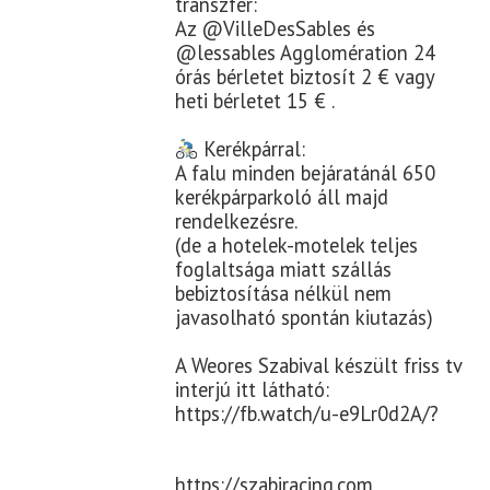
transzfer:
Az @VilleDesSables és
@lessables Agglomération 24
órás bérletet biztosít 2 € vagy
heti bérletet 15 € .
Kerékpárral:
A falu minden bejáratánál 650
kerékpárparkoló áll majd
rendelkezésre.
(de a hotelek-motelek teljes
foglaltsága miatt szállás
bebiztosítása nélkül nem
javasolható spontán kiutazás)
A Weores Szabival készült friss tv
interjú itt látható:
https://fb.watch/u-e9Lr0d2A/?
https://szabiracing.com