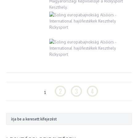
Magyarországi Képviselője a Rickysport
Keszthely.
2
3
4
1