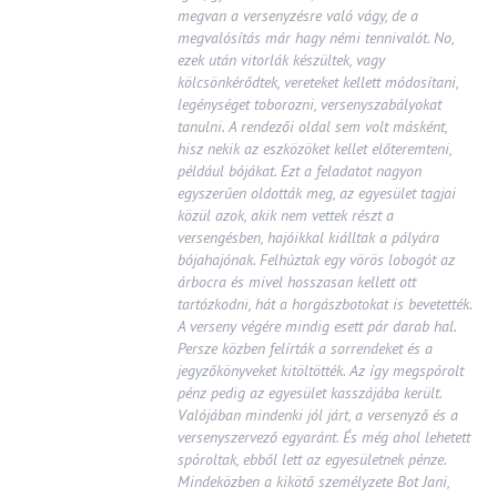
megvan a versenyzésre való vágy, de a
megvalósítás már hagy némi tennivalót. No,
ezek után vitorlák készültek, vagy
kölcsönkérődtek, vereteket kellett módosítani,
legénységet toborozni, versenyszabályokat
tanulni. A rendezői oldal sem volt másként,
hisz nekik az eszközöket kellet előteremteni,
például bójákat. Ezt a feladatot nagyon
egyszerűen oldották meg, az egyesület tagjai
közül azok, akik nem vettek részt a
versengésben, hajóikkal kiálltak a pályára
bójahajónak. Felhúztak egy vörös lobogót az
árbocra és mivel hosszasan kellett ott
tartózkodni, hát a horgászbotokat is bevetették.
A verseny végére mindig esett pár darab hal.
Persze közben felírták a sorrendeket és a
jegyzőkönyveket kitöltötték. Az így megspórolt
pénz pedig az egyesület kasszájába került.
Valójában mindenki jól járt, a versenyző és a
versenyszervező egyaránt. És még ahol lehetett
spóroltak, ebből lett az egyesületnek pénze.
Mindeközben a kikötő személyzete Bot Jani,