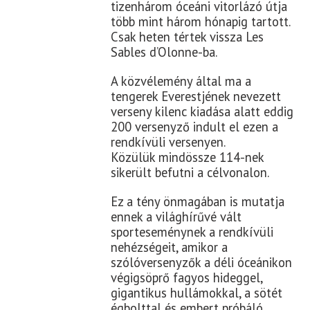
tizenhárom óceáni vitorlázó útja
több mint három hónapig tartott.
Csak heten tértek vissza Les
Sables d’Olonne-ba.
A közvélemény által ma a
tengerek Everestjének nevezett
verseny kilenc kiadása alatt eddig
200 versenyző indult el ezen a
rendkívüli versenyen.
Közülük mindössze 114-nek
sikerült befutni a célvonalon.
Ez a tény önmagában is mutatja
ennek a világhírűvé vált
sporteseménynek a rendkívüli
nehézségeit, amikor a
szólóversenyzők a déli óceánikon
végigsöprő fagyos hideggel,
gigantikus hullámokkal, a sötét
égbolttal és embert próbáló