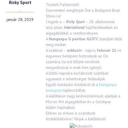
Ricky Sport
Tisztelt Partnerünk!
Szeretettel meghívjuk Önt a Budapest Boat
Show-ra!
január 28, 2019
Cégünk a –
Ricky Sport
– 28. alkalommal
lesz jelen
International
hajófestékekkel és
algagátlókkal a rendezvényen.
A
Hungexpo G pavilon G107C
standján talál
meg minket.
A szakmai –
exkluzív
– napra,
február 21
-re
ingyenes belépést biztosítunk az Ön
számára, ha ezt tőlünk nevének
megadásával e-mail-ben igényli.
A többi napokra korlátozott számban
ugyanezt a lehetőséget felkínáljuk.
Egyéb belépési módokról itt a
Hungexpo
honlapon
tájékozódhat.
A kiállításon nagy kedvezménnyel ajánljuk a
Micron WA algagátlókat és a Goldspar
kültéri hajólakkot.
Ebben az évben is számítunk
érdeklődésére! Várjuk a kiállításon!