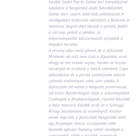
később Szabó Peti és Geleta Joci irányításával
kipakolta a hangártető alatti betonfelületet,
Geleta Józsi sepert, takarított, pókhálózott. A
vendéglátást biztosítók nekiláttak a főzésnek és
hatalmas bográcsban készült a pörkölt, felállt
a sörcsap, pakolt a zenekar, az
önkormányzattól kölcsönkapott sörpadok a
helyükre kerültek.
A verseny után rövid pihenő, és a díjkiosztó.
Mindenki ott volt, nem csak a díjazottak, mint
ahogy ez ma szokás sajnos, hanem az összes
versenyző és örültünk a másik sikerének. Lajos
akkurátusan és a yarstik szabályzata szerint
számolt eredményeit senki sem vitatta. A
díjkiosztón ott voltak a település prominensei,
sőt külön Balatonboglár díjat is adományoztak.
Csattogtak a fényképezőgépek, riportot készített
a helyi televízió. Később erről írt a Somogyi
Hírlap, beszámolva az eseményről. Amikor
ennek vége lett, a feldíszített hangártető alatt
egy fergeteges táncos összejövetel vette
kezdetét egészen hajnalig. Jöttek vendégek a
campingből, jöttek a barátok, ismerősök.