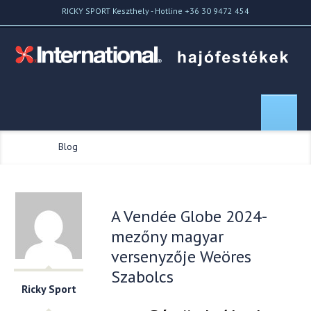
RICKY SPORT Keszthely - Hotline +36 30 9472 454
Home
//
Blog
A Vendée Globe 2024-
mezőny magyar
versenyzője Weöres
Szabolcs
Ricky Sport