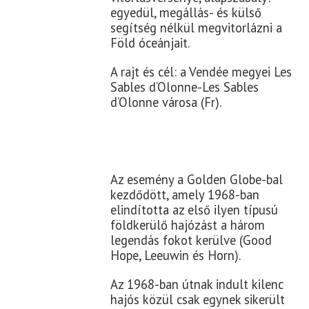
egyedül, megállás- és külső
segítség nélkül megvitorlázni a
Föld óceánjait.
A rajt és cél: a Vendée megyei Les
Sables d’Olonne-Les Sables
d’Olonne városa (Fr).
Az esemény a Golden Globe-bal
kezdődött, amely 1968-ban
elindította az első ilyen típusú
földkerülő hajózást a három
legendás fokot kerülve (Good
Hope, Leeuwin és Horn).
Az 1968-ban útnak indult kilenc
hajós közül csak egynek sikerült