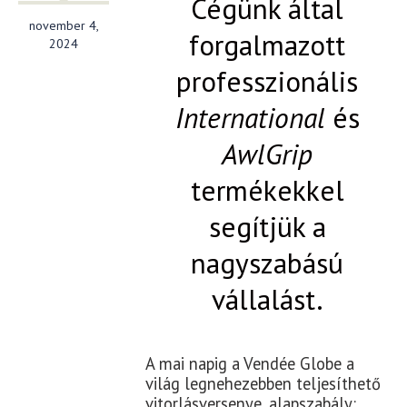
Cégünk által
november 4,
forgalmazott
2024
professzionális
International
és
AwlGrip
termékekkel
segítjük a
nagyszabású
vállalást.
A mai napig a Vendée Globe a
világ legnehezebben teljesíthető
vitorlásversenye, alapszabály: