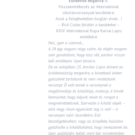
Eurakvilo Regatta
is.
Visszaemlékezés az International
vitorlásversenyek kezdetére.
Azok a felejthetetlen boglári évek…!
–
Rick Csaba felidézi a kezdeteket
–
XXIV. International Kupa Karsai Lajos
emlékére
Nos, igen a számok…
A 24 egy nagyon nagy szám. Az elején magam
sem gondoltam, hogy lesz idő, amikor vissza
kell emlékezni ilyen távolra.
De ez valójában 25. Amikor Lajos elment az
örökkévalóság tengerére, a következő évben
gyászévet tartottunk és nem rendeztünk
versenyt. Ő volt ennek a versenynek a
megálmodója és kitalálója, motorja, ő hívott
bennünket, hogy adjunk nevet és rangot a
megmérettetésnek. Szervezte a kikötő népét –
akik nagy része egyesületi tag is volt – a
versenyen való részvételre. Esti
beszélgetésekkor, vagy az árnyékba húzódva
győzködte a kikötőlakókat, hogy nevezzenek be.
Igen, győzködni kellet, mert bár mindenkiben