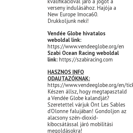
kvalifikációval járó a jogot a
verseny indulásához. Hajója a
New Europe Imoca60.
Drukkoljunk neki!
Vendée Globe hivatalos
weboldal link:
https://www.vendeeglobe.org/en
Szabi Ocean Racing weboldal
link:
https://szabiracing.com
HASZNOS INFO
ODAUTAZÓKNAK:
https://www.vendeeglobe.org/en/tic
Készen állsz, hogy megtapasztald
a Vendée Globe kalandját?
Szeretettel várjuk Önt Les Sables
d’Olonne falujában! Gondoljon az
alacsony szén-dioxid-
kibocsátással járó mobilitási
megoldásokra!