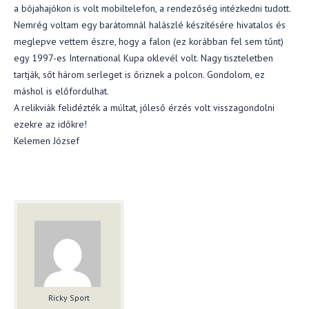
a bójahajókon is volt mobiltelefon, a rendezőség intézkedni tudott.
Nemrég voltam egy barátomnál halászlé készítésére hivatalos és
meglepve vettem észre, hogy a falon (ez korábban fel sem tűnt)
egy 1997-es International Kupa oklevél volt. Nagy tiszteletben
tartják, sőt három serleget is őriznek a polcon. Gondolom, ez
máshol is előfordulhat.
A relikviák felidézték a múltat, jóleső érzés volt visszagondolni
ezekre az időkre!
Kelemen József
Ricky Sport