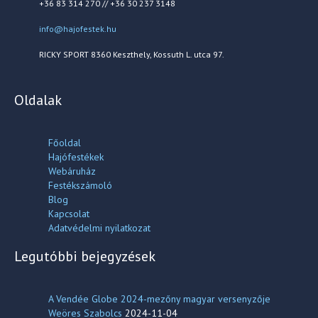
+36 83 314 270 // +36 30 237 3148
info@hajofestek.hu
RICKY SPORT 8360 Keszthely, Kossuth L. utca 97.
Oldalak
Főoldal
Hajófestékek
Webáruház
Festékszámoló
Blog
Kapcsolat
Adatvédelmi nyilatkozat
Legutóbbi bejegyzések
A Vendée Globe 2024-mezőny magyar versenyzője
Weöres Szabolcs
2024-11-04