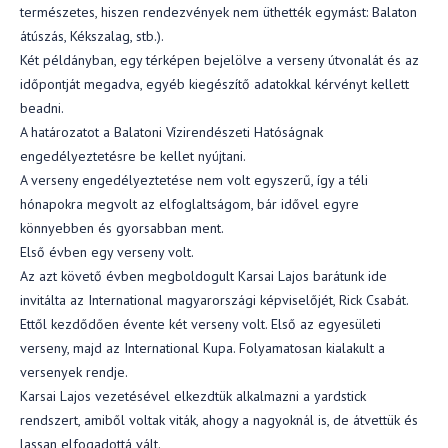
természetes, hiszen rendezvények nem üthették egymást: Balaton
átúszás, Kékszalag, stb.).
Két példányban, egy térképen bejelölve a verseny útvonalát és az
időpontját megadva, egyéb kiegészítő adatokkal kérvényt kellett
beadni.
A határozatot a Balatoni Vízirendészeti Hatóságnak
engedélyeztetésre be kellet nyújtani.
A verseny engedélyeztetése nem volt egyszerű, így a téli
hónapokra megvolt az elfoglaltságom, bár idővel egyre
könnyebben és gyorsabban ment.
Első évben egy verseny volt.
Az azt követő évben megboldogult Karsai Lajos barátunk ide
invitálta az International magyarországi képviselőjét, Rick Csabát.
Ettől kezdődően évente két verseny volt. Első az egyesületi
verseny, majd az International Kupa. Folyamatosan kialakult a
versenyek rendje.
Karsai Lajos vezetésével elkezdtük alkalmazni a yardstick
rendszert, amiből voltak viták, ahogy a nagyoknál is, de átvettük és
lassan elfogadottá vált.