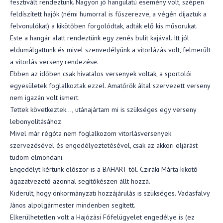
fesztivált rendeztünk. Nagyon jó hangulatú esemény volt, szépen
feldíszített hajók (némi humorral is fűszerezve, a végén díjaztuk a
felvonulókat) a kikötőben forgolódtak, adták elő kis műsorukat.
Este a hangár alatt rendeztünk egy zenés bulit kajával. Itt jól
eldumálgattunk és mivel szenvedélyünk a vitorlázás volt, felmerült
a vitorlás verseny rendezése.
Ebben az időben csak hivatalos versenyek voltak, a sportolói
egyesületek foglalkoztak ezzel. Amatőrök által szervezett verseny
nem igazán volt ismert.
Tettek következtek…, utánajártam mi is szükséges egy verseny
lebonyolításához.
Mivel már régóta nem foglalkozom vitorlásversenyek
szervezésével és engedélyeztetésével, csak az akkori eljárást
tudom elmondani.
Engedélyt kértünk először is a BAHART-tól. Cziráki Márta kikötő
ágazatvezető azonnal segítőkészen állt hozzá.
Kiderült, hogy önkormányzati hozzájárulás is szükséges. Vadasfalvy
János alpolgármester mindenben segített.
Elkerülhetetlen volt a Hajózási Főfelügyelet engedélye is (ez