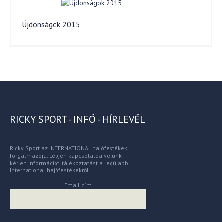
Újdonságok 2015
RICKY SPORT - INFÓ - HÍRLEVÉL
Ricky Sport az INTERNATIONAL hajófestékek
forgalmazója. Lépjen kapcsolatba velünk -
kérjen információt, tájékoztatást a legújabb
International hajófestékekről.
Email cím