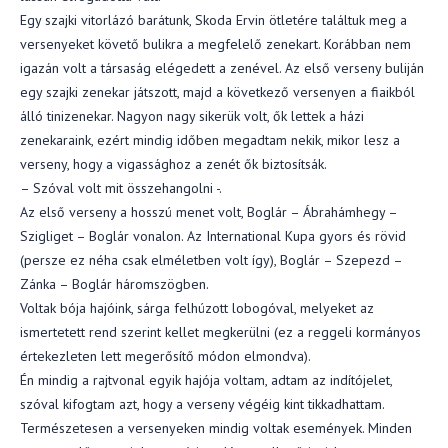
Egy szajki vitorlázó barátunk, Skoda Ervin ötletére találtuk meg a
versenyeket követő bulikra a megfelelő zenekart. Korábban nem
igazán volt a társaság elégedett a zenével. Az első verseny buliján
egy szajki zenekar játszott, majd a következő versenyen a fiaikból
álló tinizenekar. Nagyon nagy sikerük volt, ők lettek a házi
zenekaraink, ezért mindig időben megadtam nekik, mikor lesz a
verseny, hogy a vigassághoz a zenét ők biztosítsák.
– Szóval volt mit összehangolni -.
Az első verseny a hosszú menet volt, Boglár – Ábrahámhegy –
Szigliget – Boglár vonalon. Az International Kupa gyors és rövid
(persze ez néha csak elméletben volt így), Boglár – Szepezd –
Zánka – Boglár háromszögben.
Voltak bója hajóink, sárga felhúzott lobogóval, melyeket az
ismertetett rend szerint kellet megkerülni (ez a reggeli kormányos
értekezleten lett megerősítő módon elmondva).
Én mindig a rajtvonal egyik hajója voltam, adtam az indítójelet,
szóval kifogtam azt, hogy a verseny végéig kint tikkadhattam.
Természetesen a versenyeken mindig voltak események. Minden