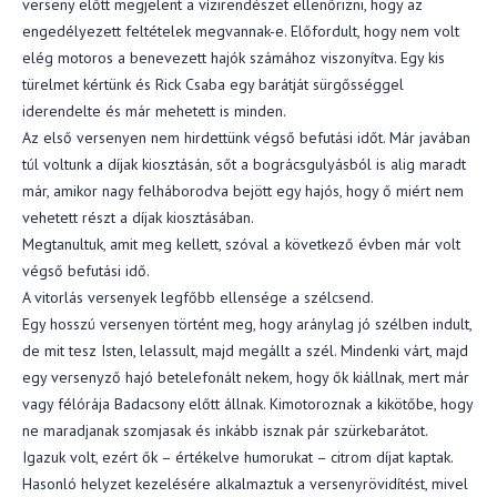
verseny előtt megjelent a vízirendészet ellenőrizni, hogy az
engedélyezett feltételek megvannak-e. Előfordult, hogy nem volt
elég motoros a benevezett hajók számához viszonyítva. Egy kis
türelmet kértünk és Rick Csaba egy barátját sürgősséggel
iderendelte és már mehetett is minden.
Az első versenyen nem hirdettünk végső befutási időt. Már javában
túl voltunk a díjak kiosztásán, sőt a bográcsgulyásból is alig maradt
már, amikor nagy felháborodva bejött egy hajós, hogy ő miért nem
vehetett részt a díjak kiosztásában.
Megtanultuk, amit meg kellett, szóval a következő évben már volt
végső befutási idő.
A vitorlás versenyek legfőbb ellensége a szélcsend.
Egy hosszú versenyen történt meg, hogy aránylag jó szélben indult,
de mit tesz Isten, lelassult, majd megállt a szél. Mindenki várt, majd
egy versenyző hajó betelefonált nekem, hogy ők kiállnak, mert már
vagy félórája Badacsony előtt állnak. Kimotoroznak a kikötőbe, hogy
ne maradjanak szomjasak és inkább isznak pár szürkebarátot.
Igazuk volt, ezért ők – értékelve humorukat – citrom díjat kaptak.
Hasonló helyzet kezelésére alkalmaztuk a versenyrövidítést, mivel