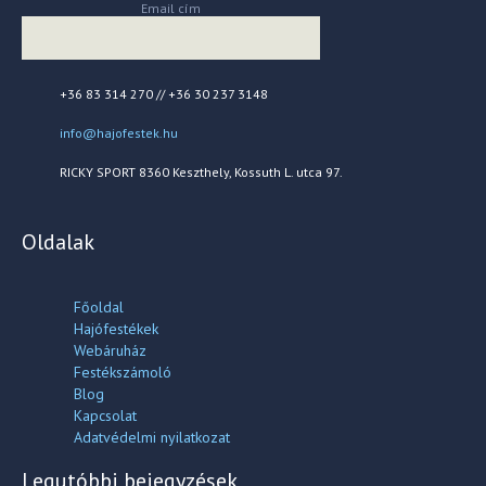
Email cím
+36 83 314 270 // +36 30 237 3148
info@hajofestek.hu
RICKY SPORT 8360 Keszthely, Kossuth L. utca 97.
Oldalak
Főoldal
Hajófestékek
Webáruház
Festékszámoló
Blog
Kapcsolat
Adatvédelmi nyilatkozat
Legutóbbi bejegyzések