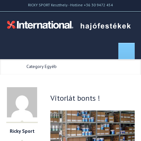
RICKY SPORT Keszthely - Hotline +36 30 9472 454
Home
//
Category Egyéb
Vitorlát bonts !
Ricky Sport