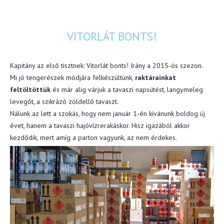
VITORLÁT BONTS!
Kapitány az első tisztnek: Vitorlát bonts! Irány a 2015-ös szezon.
Mi jó tengerészek módjára felkészültünk,
raktárainkat
feltöltöttük
és már alig várjuk a tavaszi napsütést, langymeleg
levegőt, a szikrázó zöldellő tavaszt.
Nálunk az lett a szokás, hogy nem január 1-én kívánunk boldog új
évet, hanem a tavaszi hajóvízrerakáskor. Hisz igazából akkor
kezdődik, mert amíg a parton vagyunk, az nem érdekes.