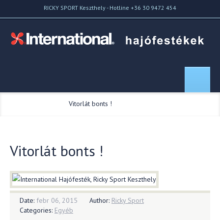
RICKY SPORT Keszthely - Hotline +36 30 9472 454
Home
//
Blog
//
Vitorlát bonts !
Vitorlát bonts !
Date:
febr 06, 2015
Author:
Ricky Sport
Categories:
Egyéb