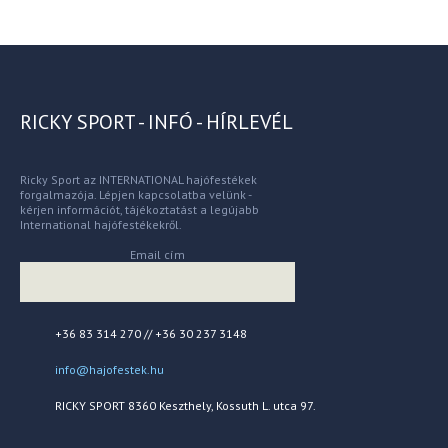
RICKY SPORT - INFÓ - HÍRLEVÉL
Ricky Sport az INTERNATIONAL hajófestékek
forgalmazója. Lépjen kapcsolatba velünk -
kérjen információt, tájékoztatást a legújabb
International hajófestékekről.
Email cím
+36 83 314 270 // +36 30 237 3148
info@hajofestek.hu
RICKY SPORT 8360 Keszthely, Kossuth L. utca 97.