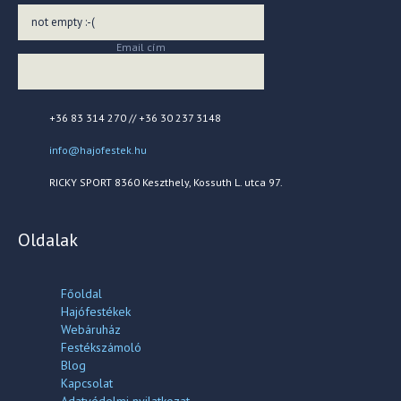
Email cím
+36 83 314 270 // +36 30 237 3148
info@hajofestek.hu
RICKY SPORT 8360 Keszthely, Kossuth L. utca 97.
Oldalak
Főoldal
Hajófestékek
Webáruház
Festékszámoló
Blog
Kapcsolat
Adatvédelmi nyilatkozat