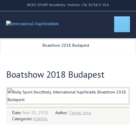
RICKY SPORT Keszthely - Hotline +36 30 9472 454
Home
//
Blog
//
Boatshow 2018 Budapest
Boatshow 2018 Budapest
Date:
febr 02, 2018
Author:
Tamási Imre
Categories:
Kiállítás