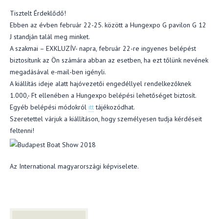
Tisztelt Érdeklődő!
Ebben az évben február 22-25. között a Hungexpo G pavilon G 12
J standján talál meg minket.
A szakmai – EXKLUZÍV- napra, február 22-re ingyenes belépést
biztosítunk az Ön számára abban az esetben, ha ezt tőlünk nevének
megadásával e-mail-ben igényli.
A kiállítás ideje alatt hajóvezetői engedéllyel rendelkezőknek
1.000,- Ft ellenében a Hungexpo belépési lehetőséget biztosít.
Egyéb belépési módokról
itt
tájékozódhat.
Szeretettel várjuk a kiállításon, hogy személyesen tudja kérdéseit
feltenni!
Az International magyarországi képviselete.