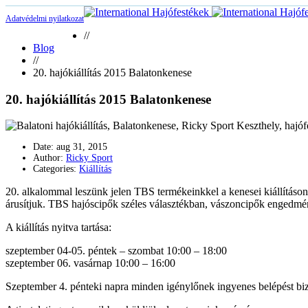
Adatvédelmi nyilatkozat
//
Blog
//
20. hajókiállítás 2015 Balatonkenese
20. hajókiállítás 2015 Balatonkenese
Date:
aug 31, 2015
Author:
Ricky Sport
Categories:
Kiállítás
20. alkalommal leszünk jelen TBS termékeinkkel a kenesei kiállításon
árusítjuk. TBS hajóscipők széles választékban, vászoncipők engedmé
A kiállítás nyitva tartása:
szeptember 04-05. péntek – szombat 10:00 – 18:00
szeptember 06. vasárnap 10:00 – 16:00
Szeptember 4. pénteki napra minden igénylőnek ingyenes belépést biz