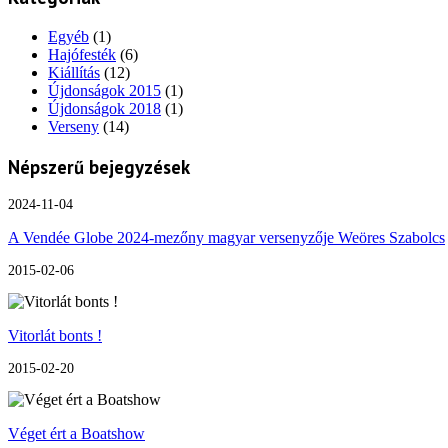
Egyéb
(1)
Hajófesték
(6)
Kiállítás
(12)
Újdonságok 2015
(1)
Újdonságok 2018
(1)
Verseny
(14)
Népszerű bejegyzések
2024-11-04
A Vendée Globe 2024-mezőny magyar versenyzője Weöres Szabolcs
2015-02-06
Vitorlát bonts !
2015-02-20
Véget ért a Boatshow