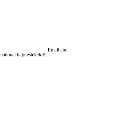
Email cím
ational hajófestékekről.