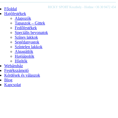
RICKY SPORT Keszthely - Hotline +36 30 9472 454
Főoldal
Hajófestékek
Alapozók
Tapaszok – Gittek
Fedőfestékek
Speciális bevonatok
Színes lakkok
Segédanyagok
Színtelen lakkok
Algagátlók
Hajóápolók
Hígítók
Webáruház
Festékszámoló
Kérdések és válaszok
Blog
Kapcsolat