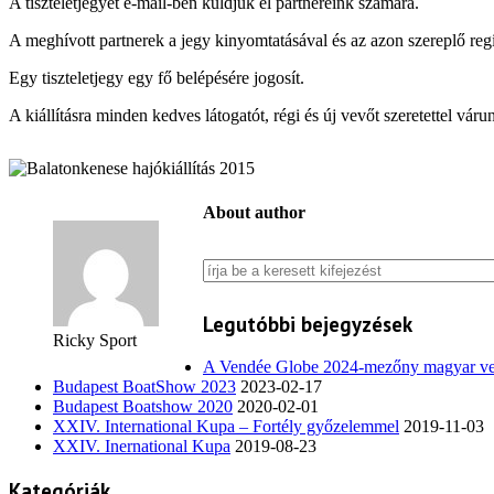
A tiszteletjegyet e-mail-ben küldjük el partnereink számára.
A meghívott partnerek a jegy kinyomtatásával és az azon szereplő regi
Egy tiszteletjegy egy fő belépésére jogosít.
A kiállításra minden kedves látogatót, régi és új vevőt szeretettel váru
About author
Legutóbbi bejegyzések
Ricky Sport
A Vendée Globe 2024-mezőny magyar ve
Budapest BoatShow 2023
2023-02-17
Budapest Boatshow 2020
2020-02-01
XXIV. International Kupa – Fortély győzelemmel
2019-11-03
XXIV. Inernational Kupa
2019-08-23
Kategóriák