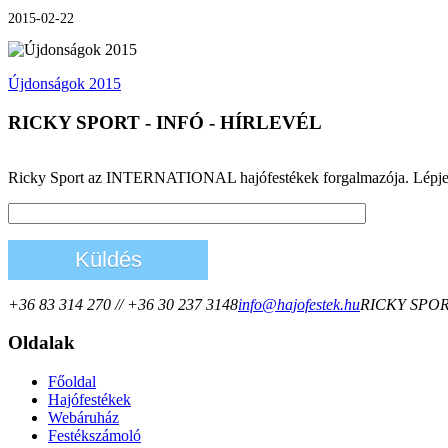
2015-02-22
Újdonságok 2015
RICKY SPORT - INFÓ - HÍRLEVÉL
Ricky Sport az INTERNATIONAL hajófestékek forgalmazója. Lépjen kapc
+36 83 314 270 // +36 30 237 3148
info@hajofestek.hu
RICKY SPORT 
Oldalak
Főoldal
Hajófestékek
Webáruház
Festékszámoló