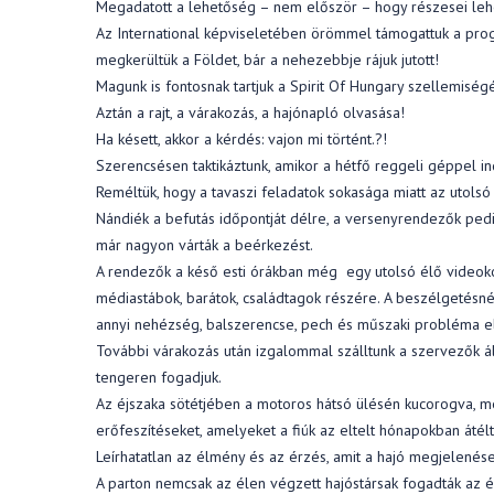
Megadatott a lehetőség – nem először – hogy részesei leh
Az International képviseletében örömmel támogattuk a progr
megkerültük a Földet, bár a nehezebbje rájuk jutott!
Magunk is fontosnak tartjuk a Spirit Of Hungary szellemiség
Aztán a rajt, a várakozás, a hajónapló olvasása!
Ha késett, akkor a kérdés: vajon mi történt.?!
Szerencsésen taktikáztunk, amikor a hétfő reggeli géppel i
Reméltük, hogy a tavaszi feladatok sokasága miatt az utolsó 
Nándiék a befutás időpontját délre, a versenyrendezők pedig
már nagyon várták a beérkezést.
A rendezők a késő esti órákban még egy utolsó élő videoko
médiastábok, barátok, családtagok részére. A beszélgetésné
annyi nehézség, balszerencse, pech és műszaki probléma ellen
További várakozás után izgalommal szálltunk a szervezők ált
tengeren fogadjuk.
Az éjszaka sötétjében a motoros hátsó ülésén kucorogva,
erőfeszítéseket, amelyeket a fiúk az eltelt hónapokban átélt
Leírhatatlan az élmény és az érzés, amit a hajó megjelené
A parton nemcsak az élen végzett hajóstársak fogadták az 