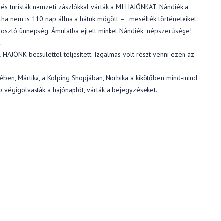
és turisták nemzeti zászlókkal várták a MI HAJÓNKAT. Nándiék a
a nem is 110 nap állna a hátuk mögött – , mesélték történeteiket.
iosztó ünnepség. Ámulatba ejtett minket Nándiék népszerűsége!
.
AJÓNK becsülettel teljesített. Izgalmas volt részt venni ezen az
ében, Mártika, a Kolping Shopjában, Norbika a kikötőben mind-mind
p végigolvasták a hajónaplót, várták a bejegyzéseket.