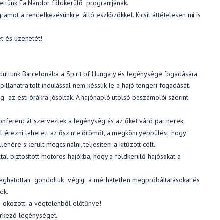
ettünk Fa Nándor földkerülő programjának.
amot a rendelkezésünkre álló eszközökkel. Kicsit áttételesen mi is
ét és üzenetét!
ndultunk Barcelonába a Spirit of Hungary és legénysége fogadására.
pillanatra tolt indulással nem késsük le a hajó tengeri fogadását.
 az esti órákra jósolták. A hajónapló utolsó beszámolói szerint
nferenciát szerveztek a legénység és az őket váró partnerek,
l érezni lehetett az őszinte örömöt, a megkönnyebbülést, hogy
ére sikerült megcsinálni, teljesíteni a kitűzött célt.
al biztosított motoros hajókba, hogy a földkerülő hajósokat a
 meghatottan gondoltuk végig a mérhetetlen megpróbáltatásokat és
ek.
se okozott a végtelenből előtűnve!
érkező legénységet.