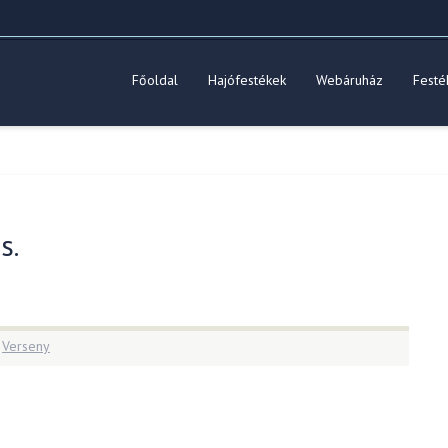
Főoldal
Hajófestékek
Webáruház
Festé
s.
:
Verseny