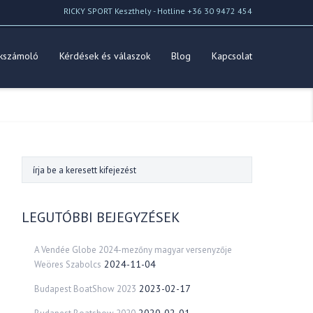
RICKY SPORT Keszthely - Hotline +36 30 9472 454
kszámoló
Kérdések és válaszok
Blog
Kapcsolat
LEGUTÓBBI BEJEGYZÉSEK
A Vendée Globe 2024-mezőny magyar versenyzője
2024-11-04
Weöres Szabolcs
2023-02-17
Budapest BoatShow 2023