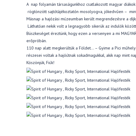
A nap folyamán társaságunkhoz csatlakozott magyar diákok 
rögtönzött sajtótájékoztatón mosolyogva, jókedvűen – minth
Másnap a hajózási múzeumban került megrendezésre a díjk
Láthatóan nekik volt a legnagyobb sikerük az indulók között
Büszkeséget éreztünk, hogy ezen a versenyen a mi MAGYAR H
erőpróbán.
110 nap alatt megkerültük a Földet… – Gyime a Pici műhely
részesei voltak a hajóútnak sokadmagukkal, akik nap mint na
Köszönjük, Fiúk!