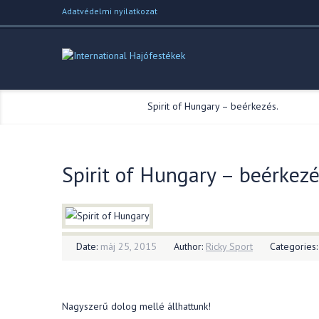
Adatvédelmi nyilatkozat
Home
//
Blog
//
Spirit of Hungary – beérkezés.
Spirit of Hungary – beérkezé
Date:
máj 25, 2015
Author:
Ricky Sport
Categories
Nagyszerű dolog mellé állhattunk!