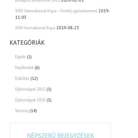
2020-02-01
Budapest Boatshow 2020
2019-
XXIV. International Kupa – Fortély győzelemmel
11-03
2019-08-23
XXIV. Inernational Kupa
KATEGÓRIÁK
(1)
Egyéb
(6)
Hajófesték
(12)
Kiállítás
(1)
Újdonságok 2015
(1)
Újdonságok 2018
(14)
Verseny
NÉPSZERŰ BEJEGYZÉSEK